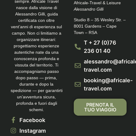
sempre. Africale Travel
Africale-Travel & Leisure
nasce dalla visione di
Alessandro Gilli
Alessandro Gilli, guida
Studio 8 – 35 Wesley Str. –
certificata con oltre
8001 Gardens – Cape
vent’anni di esperienza sul
Town – RSA
campo. Non ci limitiamo a
organizzare itinerari:
T + 27 (0)76
progettiamo esperienze
236 01 40
autentiche nate da una
conoscenza profonda e
alessandro@africal
vissuta del territorio. Ti
travel.com
accompagniamo passo
dopo passo — prima,
booking@africale-
durante e dopo la
travel.com
spedizione — per garantirti
un’avventura sicura,
profonda e fuori dagli
PRENOTA IL
TUO VIAGGIO
schemi.
Facebook
Instagram