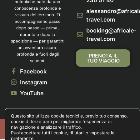
236 01 40
autentiche nate da una
conoscenza profonda e
alessandro@africal
vissuta del territorio. Ti
travel.com
accompagniamo passo
dopo passo — prima,
booking@africale-
durante e dopo la
travel.com
spedizione — per garantirti
un’avventura sicura,
profonda e fuori dagli
PRENOTA IL
TUO VIAGGIO
schemi.
Facebook
Instagram
YouTube
Questo sito utilizza cookie tecnici e, previo tuo consenso,
cookie di terze parti per migliorare l’esperienza di
Copyright © 2026 Tutti i diritti sono riservati.
navigazione e analizzare il traffico.
Privacy Policy
|
Cookie Policy
|
Imposta Cookie
Puoi accettare tutti i cookie, rifiutarli o impostare le
preferenze.