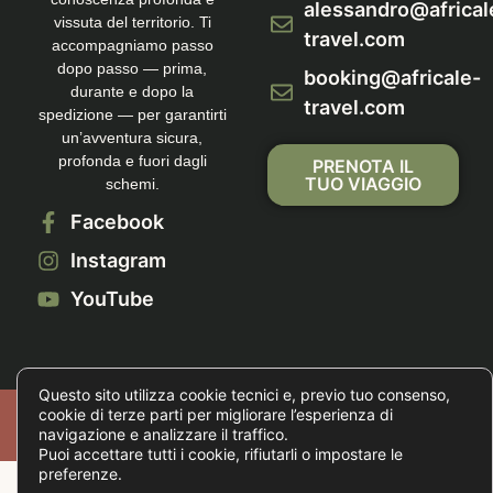
alessandro@africal
vissuta del territorio. Ti
travel.com
accompagniamo passo
dopo passo — prima,
booking@africale-
durante e dopo la
travel.com
spedizione — per garantirti
un’avventura sicura,
profonda e fuori dagli
PRENOTA IL
TUO VIAGGIO
schemi.
Facebook
Instagram
YouTube
Questo sito utilizza cookie tecnici e, previo tuo consenso,
Copyright © 2026 Tutti i diritti sono riservati.
cookie di terze parti per migliorare l’esperienza di
navigazione e analizzare il traffico.
Privacy Policy
|
Cookie Policy
|
Imposta Cookie
Puoi accettare tutti i cookie, rifiutarli o impostare le
preferenze.
Italiano
English