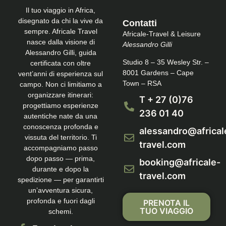
Il tuo viaggio in Africa,
disegnato da chi la vive da
Contatti
sempre. Africale Travel
Africale-Travel & Leisure
nasce dalla visione di
Alessandro Gilli
Alessandro Gilli, guida
Studio 8 – 35 Wesley Str. –
certificata con oltre
8001 Gardens – Cape
vent’anni di esperienza sul
Town – RSA
campo. Non ci limitiamo a
organizzare itinerari:
T + 27 (0)76
progettiamo esperienze
236 01 40
autentiche nate da una
conoscenza profonda e
alessandro@africal
vissuta del territorio. Ti
travel.com
accompagniamo passo
dopo passo — prima,
booking@africale-
durante e dopo la
travel.com
spedizione — per garantirti
un’avventura sicura,
profonda e fuori dagli
PRENOTA IL
TUO VIAGGIO
schemi.