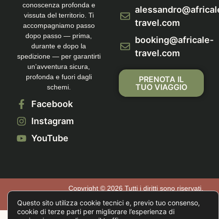
conoscenza profonda e
alessandro@africal
vissuta del territorio. Ti
travel.com
accompagniamo passo
dopo passo — prima,
booking@africale-
durante e dopo la
travel.com
spedizione — per garantirti
un’avventura sicura,
profonda e fuori dagli
PRENOTA IL
TUO VIAGGIO
schemi.
Facebook
Instagram
YouTube
Copyright © 2026 Tutti i diritti sono riservati.
Privacy Policy
|
Cookie Policy
|
Imposta Cookie
Questo sito utilizza cookie tecnici e, previo tuo consenso,
cookie di terze parti per migliorare l’esperienza di